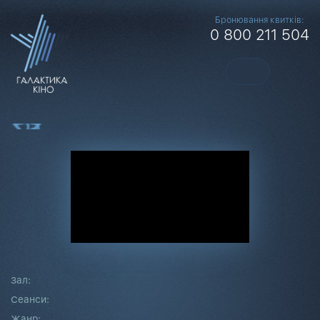
Бронювання квитків:
0 800 211 504
Зал:
Сеанси:
Жанр: